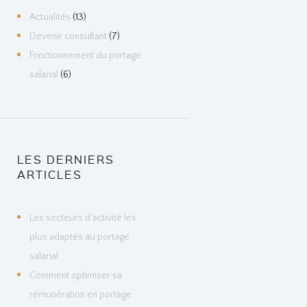
Actualités
(13)
Devenir consultant
(7)
Fonctionnement du portage
salarial
(6)
LES DERNIERS
ARTICLES
Les secteurs d’activité les
plus adaptés au portage
salarial
Comment optimiser sa
rémunération en portage